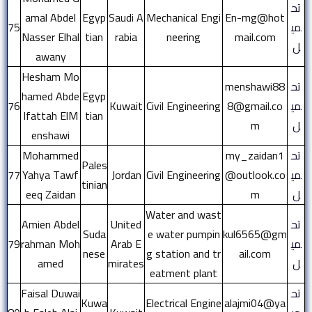
تح
amal Abdel
Egyp
Saudi A
Mechanical Engi
En-mg@hot
مي
75
Nasser Elhal
tian
rabia
neering
mail.com
ل
awany
Hesham Mo
تح
menshawi88
hamed Abde
Egyp
مي
8@gmail.co
Civil Engineering
Kuwait
76
lfattah ElM
tian
ل
m
enshawi
تح
my_zaidan1
Mohammed
Pales
مي
@outlook.co
Civil Engineering
Jordan
Yahya Tawf
77
tinian
ل
m
eeq Zaidan
Water and wast
تح
United
Amien Abdel
Suda
e water pumpin
kul6565@gm
مي
Arab E
rahman Moh
79
nese
g station and tr
ail.com
ل
mirates
amed
eatment plant
تح
Faisal Duwai
Kuwa
Electrical Engine
alajmi04@ya