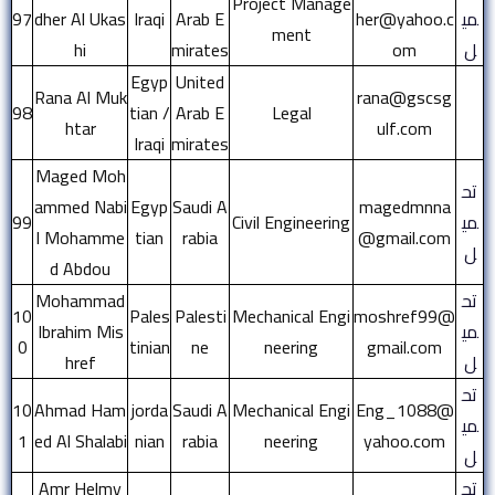
Project Manage
مي
her@yahoo.c
Arab E
Iraqi
dher Al Ukas
97
ment
ل
om
mirates
hi
Egyp
United
Rana Al Muk
rana@gscsg
98
tian /
Arab E
Legal
htar
ulf.com
Iraqi
mirates
Maged Moh
تح
ammed Nabi
Egyp
Saudi A
magedmnna
مي
Civil Engineering
99
l Mohamme
tian
rabia
@gmail.com
ل
d Abdou
تح
Mohammad
10
Pales
Palesti
Mechanical Engi
moshref99@
مي
Ibrahim Mis
0
tinian
ne
neering
gmail.com
ل
href
تح
10
Ahmad Ham
jorda
Saudi A
Mechanical Engi
Eng_1088@
مي
1
ed Al Shalabi
nian
rabia
neering
yahoo.com
ل
تح
Amr Helmy