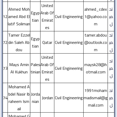
United
تح
ahmed_cdex
Ahmed Moh
Egyp
Arab Of
مي
1@yahoo.co
Civil Engineering
amed Abd El
12
tian
Emirat
ل
m
latif Soliman
es
تح
tamer.abdou
Tamer Ezzel
Egyp
مي
@outlook.co
Civil Engineering
Qatar
din Saleh Ab
72
tian
ل
m
dou
United
تح
Mays Amin
Pales
Arab Of
maysk28@h
مي
Civil Engineering
73
Al Kukhun
tinian
Emirat
otmail.com
ل
es
Mohamed A
تح
1991moham
bdel Nasir Ib
Jorda
مي
madismail@g
Civil Engineering
Jordan
74
raheem Ism
nian
ل
mail.com
ail
Mohamed G