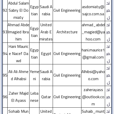
تح
Abdul Salam
Egyp
Saudi A
asdomiaty@
مي
Civil Engineering
Sabry El Do
92
tian
rabia
sajco.com.sa
ل
miaty
تح
ahmad_abdel
United
Ahmad Abde
Egyp
مي
_magied@ya
Architecture
Arab E
lmagied Ibra
93
tian
ل
hoo.com
mirates
him
تح
Hani Mauric
Egyp
hani.maurice1
مي
Civil Engineering
Egypt
e Nacef Da
94
tian
@gmail.com
ل
wd
تح
Ali Ali Ahme
Yeme
Saudi A
Alhibsi@yaho
مي
Civil Engineering
95
d Alhabsi
ni
rabia
o.com
ل
تح
zaherayass
Zaher Majid
Leba
مي
@outlook.co
Civil Engineering
Qatar
96
El Ayass
nese
ل
m
تح
Suhaib_munt
United
Sohaib Mun