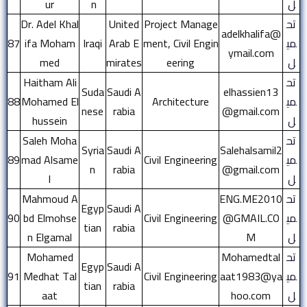
ل
n
ur
تح
Project Manage
United
Dr. Adel Khal
adelkhalifa@
مي
ment, Civil Engin
Arab E
Iraqi
ifa Moham
87
ymail.com
ل
eering
mirates
med
تح
Haitham Ali
Suda
Saudi A
elhassien13
مي
Architecture
Mohamed El
88
nese
rabia
@gmail.com
ل
hussein
تح
Saleh Moha
Syria
Saudi A
Salehalsamil2
مي
Civil Engineering​
mad Alsame
89
n
rabia
@gmail.com
ل
l
تح
ENG.ME2010
Mahmoud A
Egyp
Saudi A
مي
@GMAIL.CO
Civil Engineering
bd Elmohse
90
tian
rabia
ل
M
n Elgamal
تح
Mohamedtal
Mohamed
Egyp
Saudi A
مي
aat1983@ya
Civil Engineering
Medhat Tal
91
tian
rabia
ل
hoo.com
aat