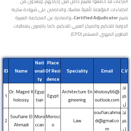
النزاعات قد خضعوا لتقييم خاص قبل إدراجهم، ويُعدّون من
الكفاءات المؤهلة تأهيلاً مناسبًا، والحاصلين على شهادة سارية
باسم
Certified Adjudicator
، والصادرة عن
المحكمة العربية
الدولية للتحكيم
و
المركز العربي للتحكيم
، كما يلتزمون بمتطلبات
التطوير المهني المستمر (CPD).
Nati
Place
ID
Name
onali
Of Resi
Speciality
Email
C.V
ty
dence
تح
Dr. Maged K
Egyp
Architecture En
kholosy66@
مي
Egypt
1
holossy
tian
gineering
outlook.com
ل
تح
soufian.ahma
Soufiane El
Moro
Morocc
مي
di@gmail.co
Law
2
Ahmadi
ccan
o
ل
m