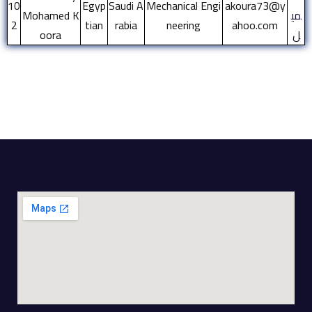
10
Egyp
Saudi A
Mechanical Engi
akoura73@y
مي
Mohamed K
2
tian
rabia
neering
ahoo.com
ل
oora