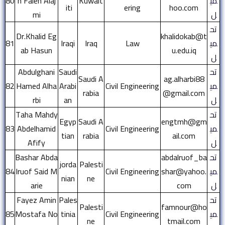
مي
Kuwait
h Faleh Alaj
80
iti
ering
hoo.com
ل
mi
تح
Dr.Khalid Eg
khalidokab@t
مي
Law
Iraq
Iraqi
81
ab Hasun
u.edu.iq
ل
تح
Saudi
Abdulghani
Saudi A
ag.alharbi88
مي
Civil Engineering
Arabi
Hamed Alha
82
rabia
@gmail.com
ل
an
rbi
تح
Taha Mahdy
Egyp
Saudi A
engtmh@gm
مي
Civil Engineering
Abdelhamid
83
tian
rabia
ail.com
ل
Afify
تح
abdalruof_ba
Bashar Abda
jorda
Palesti
مي
shar@yahoo.
Civil Engineering
lruof Said M
84
nian
ne
ل
com
arie
تح
Pales
Fayez Amin
Palesti
famnour@ho
مي
Civil Engineering
tinia
Mostafa No
85
ne
tmail.com