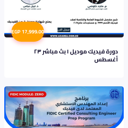
17,999.00 EGP
دورة فيديك موديل ١ بث مباشر ٢٣
أغسطس