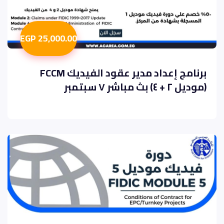
25,000.00 EGP
برنامج إعداد مدير عقود الفيديك FCCM
(موديل ٢ + ٤) بث مباشر ٧ سبتمبر