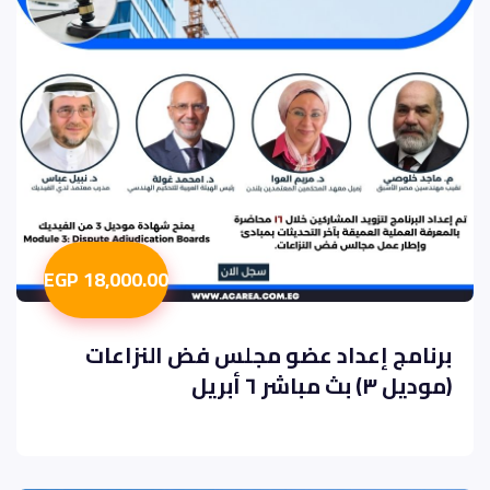
18,000.00 EGP
برنامج إعداد عضو مجلس فض النزاعات
(موديل ٣) بث مباشر ٦ أبريل