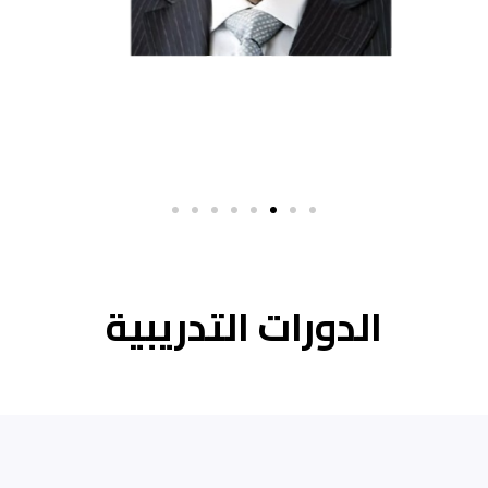
د. سليم العوا
مدير مكتب سليم العوا محاماة واستشارات قانونية.
للمزيد
الدورات التدريبية