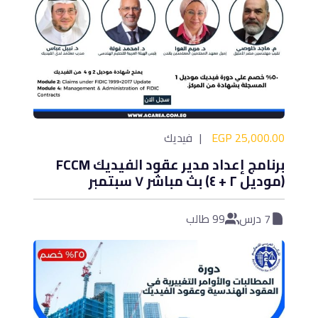
25,000.00 EGP
فيديك
برنامج إعداد مدير عقود الفيديك FCCM
(موديل ٢ + ٤) بث مباشر ٧ سبتمبر
7 درس
99 طالب