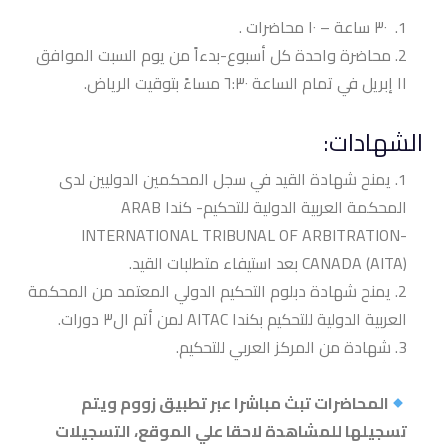
٣٠ ساعة –
١٠ محاضرات
.
محاضرة واحدة كل أسبوع-بدءاً من يوم السبت الموافق
١١ إبريل في تمام الساعة ٦:٣٠
مساءً بتوقيت الرياض.
الشهادات:
يمنح شهادة القيد في سجل المحكمين الدوليين لدى
المحكمة العربية الدولية للتحكيم- كندا ARAB
INTERNATIONAL TRIBUNAL OF ARBITRATION-
CANADA (AITA) بعد استيفاء متطلبات القيد.
يمنح شهادة دبلوم التحكيم الدولي المعتمد من المحكمة
العربية الدولية للتحكيم بكندا AITAC لمن أتم ال٣ دورات.
شهادة من المركز العربي للتحكيم.
المحاضرات تبث مباشرا عبر تطبيق زووم ويتم
تسجيلها للمشاهدة لاحقا علي الموقع، التسجيلات