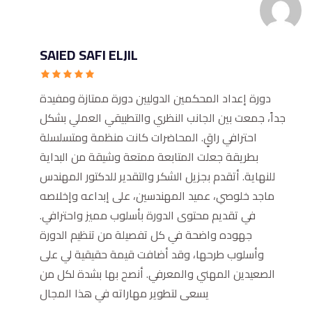
SAIED SAFI ELJIL
دورة إعداد المحكمين الدوليين دورة ممتازة ومفيدة
جداً، جمعت بين الجانب النظري والتطبيقي العملي بشكل
احترافي راقٍ. المحاضرات كانت منظمة ومتسلسلة
بطريقة جعلت المتابعة ممتعة وشيقة من البداية
للنهاية. أتقدم بجزيل الشكر والتقدير للدكتور المهندس
ماجد خلوصي، عميد المهندسين، على إبداعه وإخلاصه
في تقديم محتوى الدورة بأسلوب مميز واحترافي.
جهوده واضحة في كل تفصيلة من تنظيم الدورة
وأسلوب طرحها، وقد أضافت قيمة حقيقية لي على
الصعيدين المهني والمعرفي. أنصح بها بشدة لكل من
يسعى لتطوير مهاراته في هذا المجال