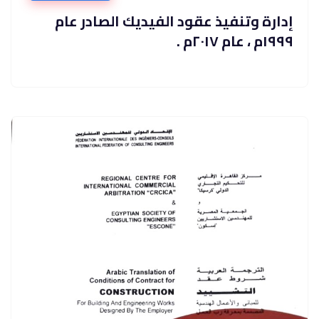
إدارة وﺗﻨﻔﻴﺬ ﻋﻘﻮد اﻟﻔﻴﺪﻳﻚ اﻟﺼﺎدر ﻋﺎم
١٩٩٩م ، ﻋﺎم ٢٠١٧م .