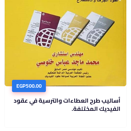
EGP
500.00
أﺳﺎﻟﻴﺐ ﻃﺮح اﻟﻌﻄﺎءات واﻟﺘﺮﺳﻴﺔ ﻓﻲ ﻋﻘﻮد
اﻟﻔﻴﺪﻳﻚ اﻟﻤﺨﺘﻠﻔﺔ.