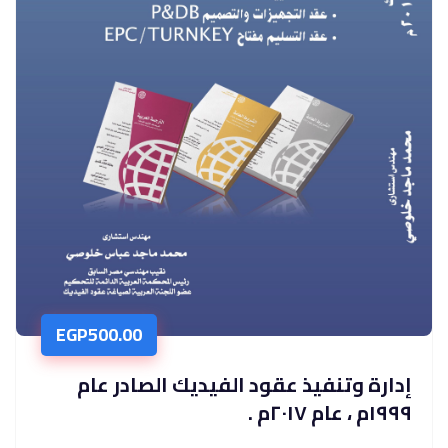
EGP
500.00
إدارة وﺗﻨﻔﻴﺬ ﻋﻘﻮد اﻟﻔﻴﺪﻳﻚ اﻟﺼﺎدر ﻋﺎم
١٩٩٩م ، ﻋﺎم ٢٠١٧م .