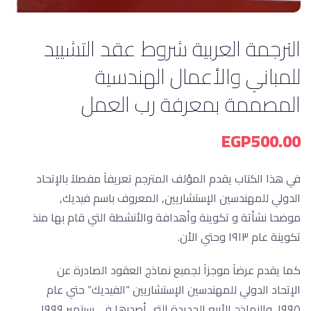
الترجمة العربية شروط عقد التشييد
للمباني والأعمال الهندسية
المصممة بمعرفة رب العمل
EGP
500.00
في هذا الكتاب يقدم المؤلف المترجم تعريفآ مفصلآ بالإتحاد
الدولي للمهندسين الإستشاريين, المعروف باسم فيديك,
موضحا نشأتة و تكوينة وأهدافة والأنشطة التي قام بها منذ
تكوينة عام ١٩١٣ وحتي الأن.
كما يقدم عرضآ موجزآ لجميع نماذج العقود الصادرة عن
الإتحاد الدولي للمهندسين الإستشاريين “الفيديك” حتي عام
١٩٩٥, والنماذج الأربع الجديدة التي أصدرها في سبتمبر ١٩٩٩.