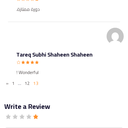
دورة ممتازة.
Tareq Subhi Shaheen Shaheen
Wonderful !
«
1
…
12
13
Write a Review