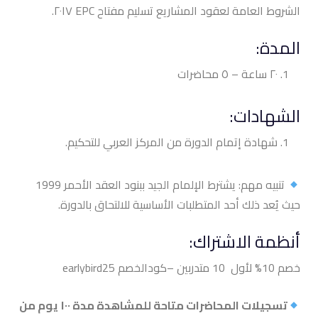
الشروط العامة لعقود المشاريع تسليم مفتاح EPC ٢٠١٧.
المدة:
٢٠ ساعة – ٥ محاضرات
الشهادات:
شهادة إتمام الدورة من المركز العربي للتحكيم.
تنبيه مهم: يشترط الإلمام الجيد ببنود العقد الأحمر 1999
حيث يُعد ذلك أحد المتطلبات الأساسية للالتحاق بالدورة.
أنظمة الاشتراك:
خصم 10% لأول 10 متدربين –كودالخصم earlybird25
تسجيلات المحاضرات متاحة للمشاهدة مدة ١٠٠ يوم من