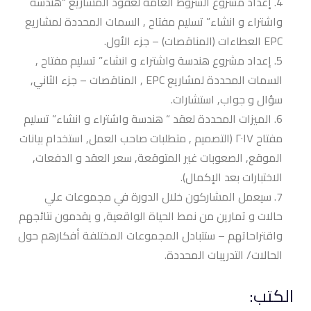
إعداد مشروع الشروط العامة لعقود المشاريع “هندسة
واشتراء و انشاء” تسليم مفتاح , السمات المحددة لمشاريع
EPC العطاءات (المناقصات) – جزء الأول.
إعداد مشروع هندسة واشتراء و انشاء” تسليم مفتاح ,
السمات المحددة لمشاريع EPC , المناقصات – جزء الثاني,
سؤال و جواب, استشارات.
الميزات المحددة لعقد “ هندسة واشتراء و انشاء” تسليم
مفتاح ٢٠١٧ (التصميم , متطلبات صاحب العمل, استخدام بيانات
الموقع, الصعوبات غير المتوقعة, سعر العقد و الدفعات,
الاختبارات بعد الإكمال).
سيعمل المشاركون خلال الدورة في مجموعات علي
حالات و تمارين من نمط الحياة الواقعية, و يقدمون نتائجهم
واقتراحاتهم – ستتبادل المجموعات المختلفة أفكارهم حول
الحالات/ التدريبات المحددة.
الكتب: