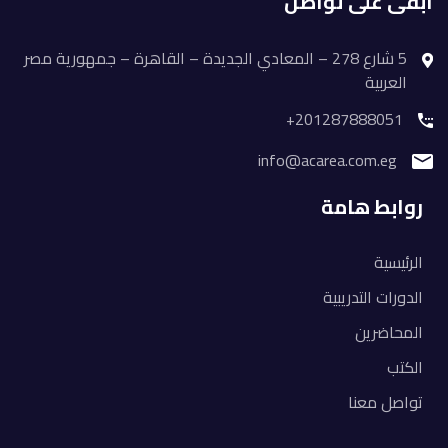
ابقى على تواصل
5 شارع 278 – المعادي الجديدة – القاهرة – جمهورية مصر
العربية
201287888051+
info@acarea.com.eg
روابط هامة
الرئيسية
الدورات التدريبية
المحاضرين
الكتب
تواصل معنا