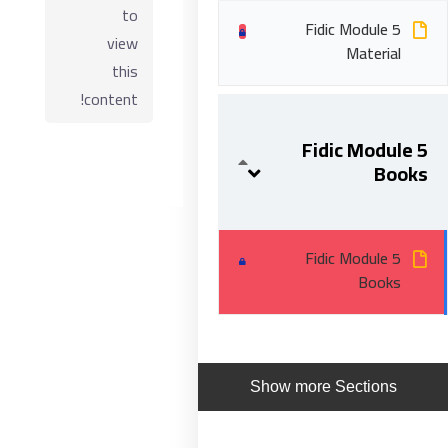
to
Fidic Module 5
view
Material
this
content!
Fidic Module 5
Books
Fidic Module 5
ابقى على تواصل
Books
5 شارع 278 – المعادي الجديدة – القاهرة – جمهورية مصر
العربية
201287888051+
Show more Sections
info@acarea.com.eg