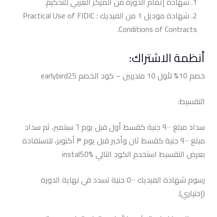
شهادة إتمام الدورة من المركز العربي للتحكيم.
شهادة موديل 1 من الفيديك
:
Practical Use of FIDIC
Conditions of Contracts.
أنظمة الاشتراك:
خصم 10% لأول 10 متدربين – كود الخصم earlybird25
التقسيط:
سداد مبلغ ٩٠٠٠ جنية كقسط أول قبل يوم ٦ سبتمبر، ثم سداد
مبلغ ٩٠٠٠ جنية كقسط ثان وأخير قبل يوم ٣ أكتوبر، للاستفادة
بعرض التقسيط استخدم الكود التالي instal50%
رسوم شهادة الفيديك ٥٠٠٠ جنية تسدد في نهاية الدورة
(إختياري).