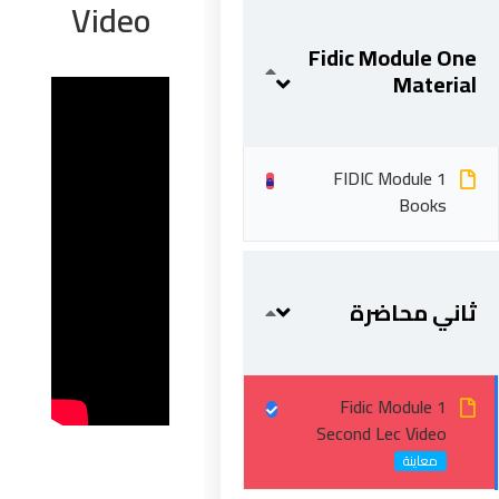
Video
Fidic Module One
Material
FIDIC Module 1
Books
ابقى على تواصل
ثاني محاضرة
5 شارع 278 – المعادي الجديدة – القاهرة – جمهورية مصر
العربية
Fidic Module 1
201287888051+
Second Lec Video
info@acarea.com.eg