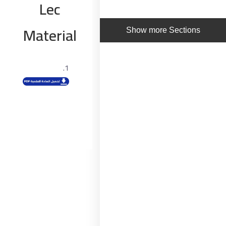
Lec
Material
Show more Sections
ابقى على تواصل
5 شارع 278 – المعادي الجديدة – القاهرة – جمهورية مصر
العربية
201287888051+
info@acarea.com.eg