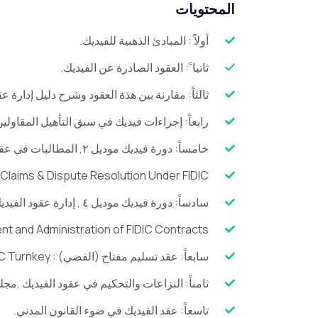
المحتويات
أولاً : المبادئ الذهبية للفيديك.
ثانيا ً: العقود الصادرة عن الفيديك.
ثالثاً: مقارنة بين هذة العقود وشرح دليل إدارة عقود ا
رابعاً: إجراءات فيديك في سبق التأهيل المقاول
خامساً: دورة فيديك موديل ٢, المطالبات في عقود الفيديك
laims & Dispute Resolution Under FIDIC.
سادساً: دورة فيديك موديل ٤ , إدارة عقود الفيديك.
t and Administration of FIDIC Contracts
سابعاً: عقد تسليم مفتاح (الفضي) : Conditions Of Contract For EPC Turnkey.
ثامناً: النزاعات والتحكيم في عقود الفيديك 
تاسعاً: عقد الفيديك في ضوء القانون المدني.