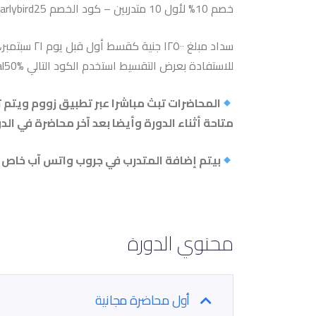
خصم 10% لأول 10 متدربين – كود الخصم earlybird25
للاستفادة بعرض التقسيط استخدم الكود التالي instal50%
المحاضرات تبث مباشرا عبر تطبيق زووم ويتم
متاحة أثناء الدورة وأيضا بعد آخر محاضرة في الدورة ب ٨٠
بيتم إضافة المتدرب في جروب واتس آب خاص
محتوي الدورة
أول محاضرة مجانية