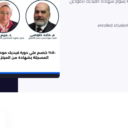
خصم 10% لأول 10 متدربين - كود الخصم earlybird25 رسوم شهادة الفيديك للموديل