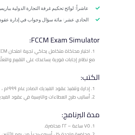
عاشراً: لوائح تحكيم غرفة التجارة الدولية بباري
الحادي عشر: مائة سؤال وجواب في إدارة عقود الف
:
FCCM Exam Simulator
مع نظام إجابات فورية يساعدك على التقييم والتعل
الكتب:
إدارة وتنفيذ عقود الفيديك الصادر عام ١٩٩٩م ، عام ٢٠١٧م .
أساليب طرح العطاءات والترسية في عقود الفيدي
مدة البرنامج:
٧٥ ساعة – ٢٢ محاضرة.
محاضرة واحدة كل أسبوع-بدءآ من يوم الأثنين ٧ سبتمبر في تمام الساعة ٦:٣٠ مساءً بتوقيت الرياض.