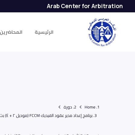
Arab Center for Arbitration
الرئيسية
المحاضرين
Home
دورة
برنامج إعداد مدير عقود الفيديك FCCM (موديل ٢ + ٤) بث مباشر ٧ سبتمبر