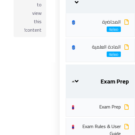
to
view
this
المحاضرة
content!
المادة العلمية
ابقى على تواصل
Exam Prep
5 شارع 278 – المعادي الجديدة – القاهرة – جمهورية مصر
العربية
Exam Prep
201287888051+
Exam Rules & User
info@acarea.com.eg
Guide