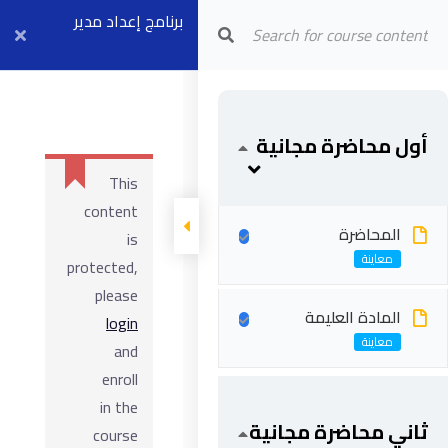
Arab Center for Arbitration
برنامج إعداد مدير
عقود الفيديك
FCCM (موديل ٢ +
أول محاضرة مجانية
٤) بث مباشر ٧
This
سبتمبر
content
المحاضرة
is
protected,
please
المادة العليمة
login
and
enroll
in the
ثاني محاضرة مجانية
course