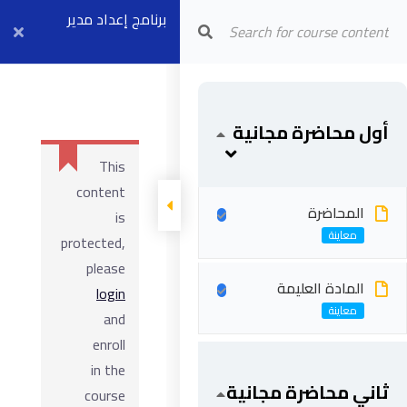
Arab Center for Arbitration
برنامج إعداد مدير
عقود الفيديك
FCCM (موديل ٢ +
أول محاضرة مجانية
٤) بث مباشر ٧
This
سبتمبر
content
المحاضرة
is
protected,
please
المادة العليمة
login
and
enroll
in the
ثاني محاضرة مجانية
course