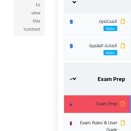
to
view
this
المحاضرة
content!
المادة العلمية
ابقى على تواصل
Exam Prep
5 شارع 278 – المعادي الجديدة – القاهرة – جمهورية مصر
العربية
Exam Prep
201287888051+
Exam Rules & User
info@acarea.com.eg
Guide