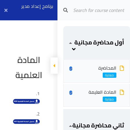
Arab Center for Arbitration
برنامج إعداد مدير
عقود الفيديك
FCCM (موديل ٢ +
أول محاضرة مجانية
٤) بث مباشر ٧
سبتمبر
المادة
المحاضرة
العلمية
المادة العليمة
ثاني محاضرة مجانية