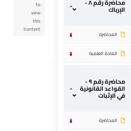
محاضرة رقم ٨ -
to
الإرباك
view
this
content!
المحاضرة
المادة العلمية
ابقى على تواصل
محاضرة رقم ٩ -
القواعد القانونية
في الإثبات
5 شارع 278 – المعادي الجديدة – القاهرة – جمهورية مصر
العربية
201287888051+
المحاضرة
info@acarea.com.eg