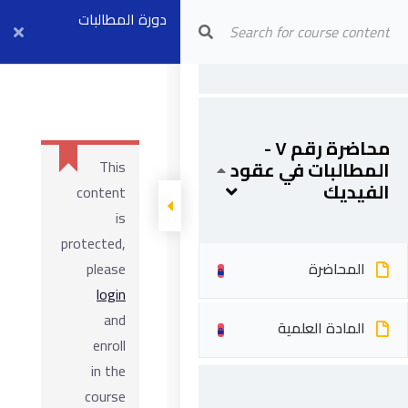
المحاضرة
المطالبات في عقود
Arab Center for Arbitration
دورة المطالبات
الفيديك
والأوامر التغييرية
المادة العلمية
في العقود
الهندسية وعقود
محاضرة رقم ٧ -
المطالبات في عقود
This
الفيديك
الفيديك
content
is
protected,
المحاضرة
please
login
and
المادة العلمية
enroll
in the
course