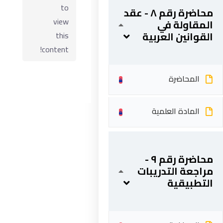
to
محاضرة رقم ٨ - عقد
view
المقاولة في
القوانين العربية
this
content!
المحاضرة
المادة العلمية
ابقى على تواصل
محاضرة رقم ٩ -
5 شارع 278 – المعادي الجديدة – القاهرة – جمهورية مصر
مراجعة التدريبات
العربية
التطبيقية
201287888051+
info@acarea.com.eg