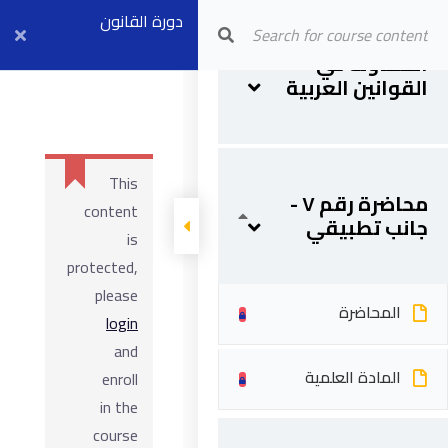
دورة القانون
Arab Center for Arbitration
محاضرة رقم ٦ - عقد
المحاضرة
المقاولة في
والعقود المتقدمة
القوانين العربية
المادة العلمية
This
محاضرة رقم ٧ -
content
جانب تطبيقي
is
protected,
please
المحاضرة
login
and
المادة العلمية
enroll
in the
course