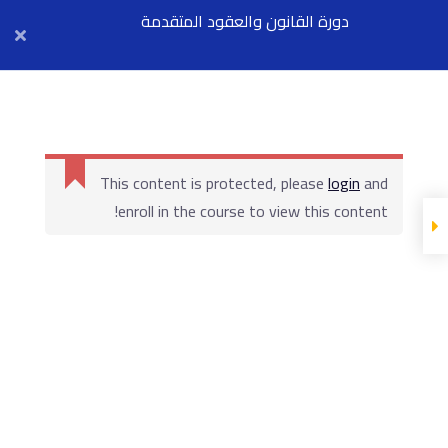
دورة القانون والعقود المتقدمة
Arab Center for Arbitration
Cannot
أول محاضرة مجانية
read
property
- تطبيقات عملية
This content is protected, please
login
and
'top'
واقعية من مشاريع
of
enroll in the course to view this content!
كبرى
undefined
أول محاضرة
المادة العلمية