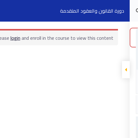
دورة القانون والعقود المتقدمة
الدورات التدريبية
الكتب
السجلات
ت
lease
login
and enroll in the course to view this content!
ابقى على تواصل
5 شارع 278 – المعادي الجديدة – القاهرة –