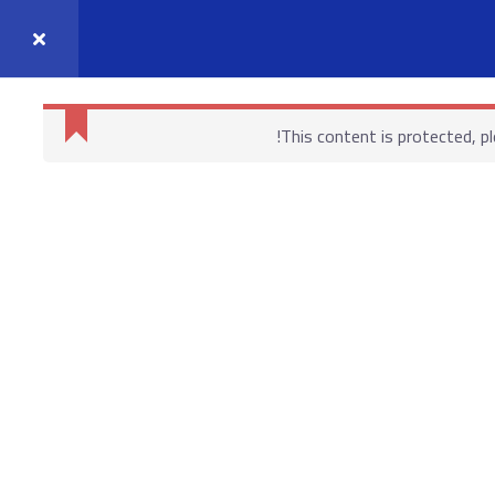
واصل معنا
حسابي
This content is protected, p
روابط هامة