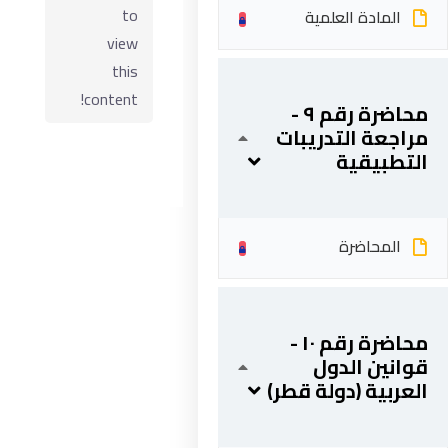
to
المادة العلمية
view
this
content!
محاضرة رقم ٩ -
مراجعة التدريبات
التطبيقية
المحاضرة
ابقى على تواصل
5 شارع 278 – المعادي الجديدة – القاهرة – جمهورية مصر
محاضرة رقم ١٠ -
العربية
قوانين الدول
201287888051+
العربية (دولة قطر)
info@acarea.com.eg