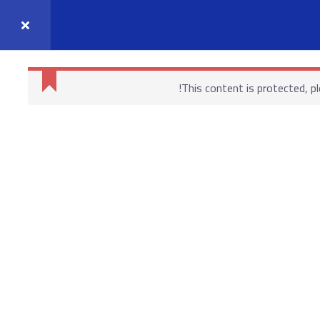
واصل معنا
حسابي
This content is protected, p
روابط هامة