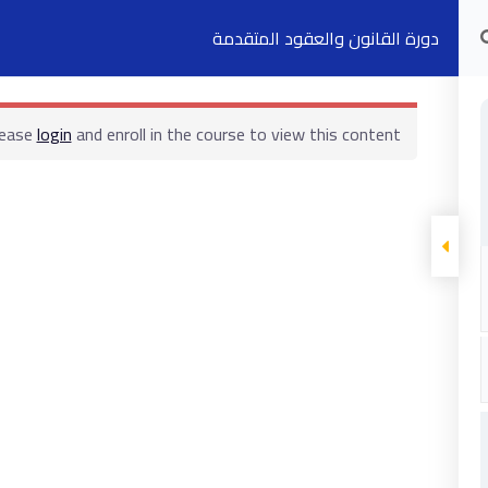
دورة القانون والعقود المتقدمة
الدورات التدريبية
الكتب
السجلات
ت
lease
login
and enroll in the course to view this content!
ابقى على تواصل
5 شارع 278 – المعادي الجديدة – القاهرة –