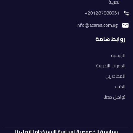
العربية
201287888051+
info@acarea.com.eg
روابط هامة
الرئيسية
الدورات التدريبية
المحاضرين
الكتب
تواصل معنا
سياسية الخصوصية
|
سياسة الإستخدام
|
اتصل بنا