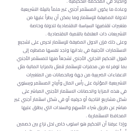
والحياد في المحكمة التحكيمية .
وعادة ما يكون المستثمر أجنبي غير ملماً بالبيئة التشريعية
للدولة المضيفة للإستثمار وما يمكن أن يطرأ عليها من
متغيرات تقتضيها السياسة الاقتصادية للدولة وخاصة
التشريعات ذات العلاقة بالتنمية الاقتصادية .
وعلى ذلك فإن الدول المضيفة للإستثمار تحرص على تشجيع
الاستثمارات الأجنبية في بلدانها وتجد نفسها مضطره إلى
قبول التحكيم التجاري الأجنبي تشجعاً منها للمستثمر الأجنبي
بما توفر له من محفزات للإستثمار تتمثل بالمزايا المالية مثل
الاعفاءات الضريبية من جهة وبالحصانات من المتغيرات
التشريعية المؤثرة على رأس المال وأرباح المستثمر ويستوي
في هذه المزايا والحصانات الاستثمار الأجنبي المباشر على
شكل مشاريع انتاجية أو حرفيه أو في شكل استثمار أجنبي غير
مباشر عن طريق شراء الأسهم والسندات التي يطلق عليها
المحافظ الاستثمارية .
وإذا عرفنا أن التحكيم هو اسلوب خاص لحل نزاع بين خصمين