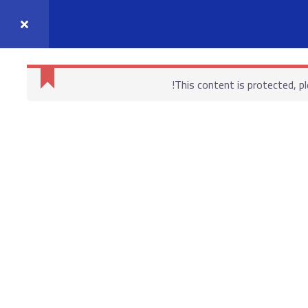
واصل معنا
حسابي
This content is protected, p
روابط هامة