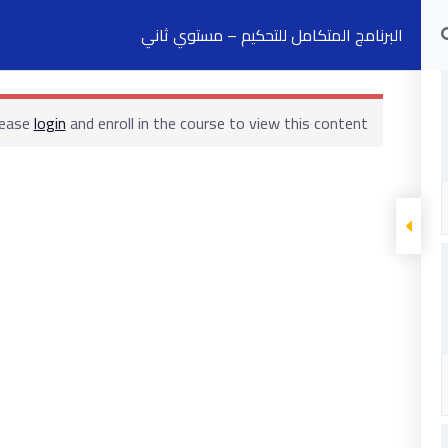
البرنامج المتكامل للتحكيم – مستوي ثاني
الدورات التدريبية
الكتب
السجلات
ت
lease
login
and enroll in the course to view this content!
ابقى على تواصل
5 شارع 278 – المعادي الجديدة – القاهرة –