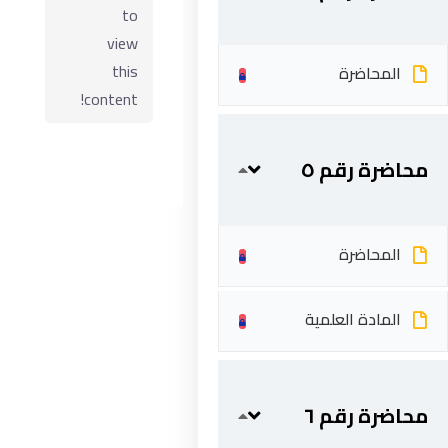
to
view
this
المحاضرة
content!
محاضرة رقم ٥
المحاضرة
ابقى على تواصل
المادة العلمية
5 شارع 278 – المعادي الجديدة – القاهرة – جمهورية مصر
العربية
201287888051+
محاضرة رقم ٦
info@acarea.com.eg