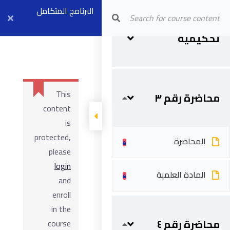
Arab Center for Arbitration
البرنامج المتكامل
نماذج قضايا
للتحكيم – مستوي
نماذج لقضايا
تحكيمية
تحكيمية
ثاني
This
محاضرة رقم ٣
content
is
protected,
المحاضرة
please
login
المادة العلمية
and
enroll
in the
محاضرة رقم ٤
course