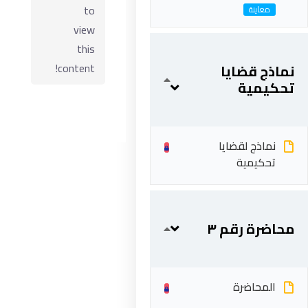
to
view
this
content!
نماذج قضايا
تحكيمية
نماذج لقضايا
تحكيمية
ابقى على تواصل
5 شارع 278 – المعادي الجديدة – القاهرة – جمهورية مصر
محاضرة رقم ٣
العربية
201287888051+
المحاضرة
info@acarea.com.eg