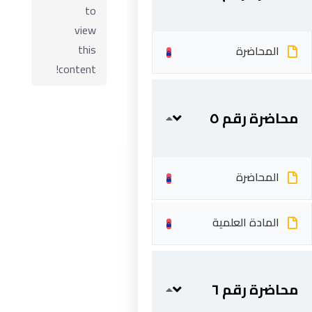
to
view
this
المحاضرة
content!
محاضرة رقم ٥
المحاضرة
ابقى على تواصل
المادة العلمية
5 شارع 278 – المعادي الجديدة – القاهرة – جمهورية مصر
العربية
201287888051+
محاضرة رقم ٦
info@acarea.com.eg