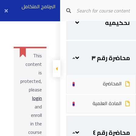
Arab Center for Arbitration
البرنامج المتكامل
نماذج قضايا
للتحكيم – مستوي
نماذج لقضايا
تحكيمية
تحكيمية
ثاني
This
محاضرة رقم ٣
content
is
protected,
المحاضرة
please
login
المادة العلمية
and
enroll
in the
محاضرة رقم ٤
course