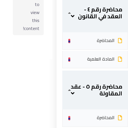
to
محاضرة رقم ٤ -
view
العقد في القانون
this
content!
المحاضرة
المادة العلمية
ابقى على تواصل
محاضرة رقم ٥ - عقد
المقاولة
5 شارع 278 – المعادي الجديدة – القاهرة – جمهورية مصر
العربية
201287888051+
المحاضرة
info@acarea.com.eg