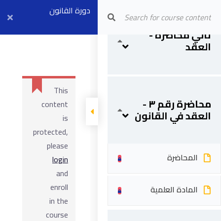
دورة القانون
Arab Center for Arbitration
المحاضرة
والعقود – مستوى
ثاني محاضرة -
العقد
أول بث مباشر ٥
المادة العلمية
مايو
This
محاضرة رقم ٣ -
content
العقد في القانون
is
protected,
please
المحاضرة
login
and
enroll
المادة العلمية
in the
course