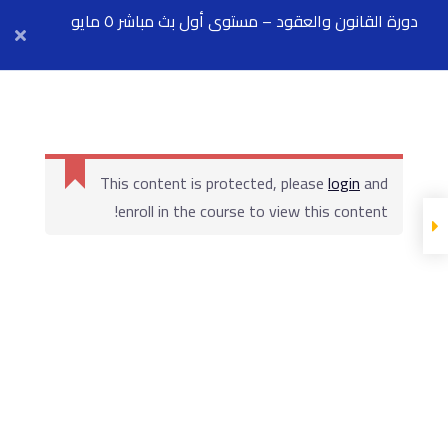
دورة القانون والعقود – مستوى أول بث مباشر ٥ مايو
Arab Center for Arbitration
المحاضرة
محاضرة رقم ٣ -
العقد في القانون
المادة العلمية
This content is protected, please
login
and
محاضرة رقم ٤ -
enroll in the course to view this content!
العقد في القانون
المحاضرة
المادة العلمية