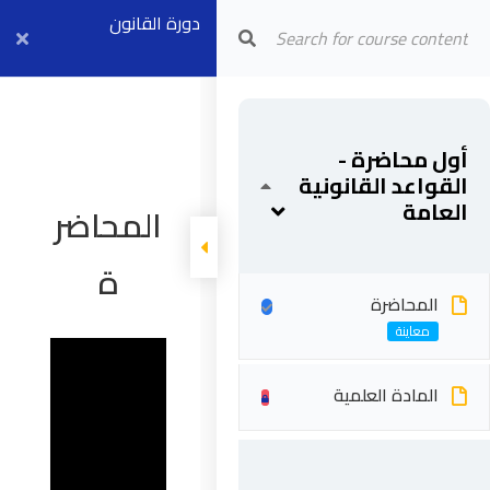
دورة القانون
Arab Center for Arbitration
والعقود – مستوى
أول بث مباشر ٥
أول محاضرة -
مايو
القواعد القانونية
العامة
المحاضر
ة
المحاضرة
المادة العلمية