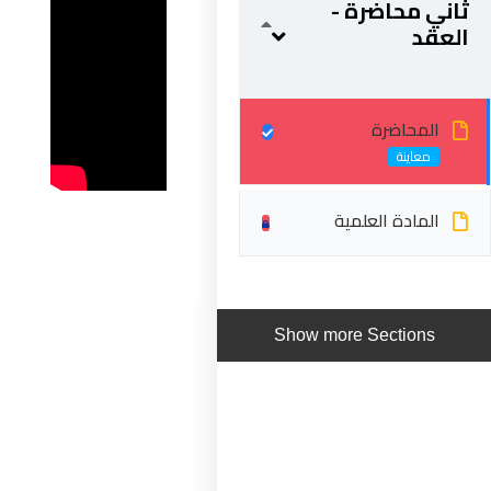
ثاني محاضرة -
العقد
المحاضرة
المادة العلمية
ابقى على تواصل
Show more Sections
5 شارع 278 – المعادي الجديدة – القاهرة – جمهورية مصر
العربية
201287888051+
info@acarea.com.eg