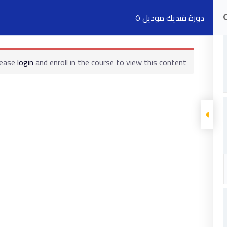
دورة فيديك موديل ٥
الدورات التدريبية
الكتب
السجلات
ت
lease
login
and enroll in the course to view this content!
ابقى على تواصل
5 شارع 278 – المعادي الجديدة – القاهرة –