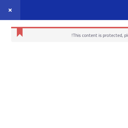
واصل معنا
حسابي
This content is protected, p
روابط هامة