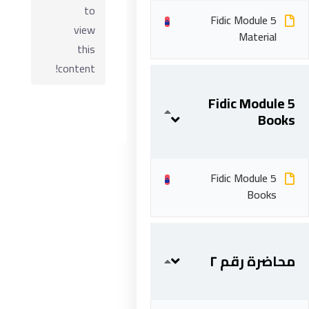
to
Fidic Module 5
view
Material
this
content!
Fidic Module 5
Books
Fidic Module 5
ابقى على تواصل
Books
5 شارع 278 – المعادي الجديدة – القاهرة – جمهورية مصر
العربية
محاضرة رقم ٢
201287888051+
info@acarea.com.eg