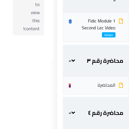
to
view
this
Fidic Module 1
Second Lec Video
content!
محاضرة رقم ٣
ابقى على تواصل
المحاضرة
5 شارع 278 – المعادي الجديدة – القاهرة – جمهورية مصر
العربية
201287888051+
محاضرة رقم ٤
info@acarea.com.eg