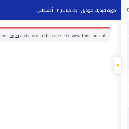
دورة فيديك موديل ١ بث مباشر ٢٣ أغسطس
الدورات التدريبية
الكتب
السجلات
ت
lease
login
and enroll in the course to view this content!
ابقى على تواصل
5 شارع 278 – المعادي الجديدة – القاهرة –