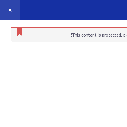
واصل معنا
حسابي
This content is protected, p
روابط هامة