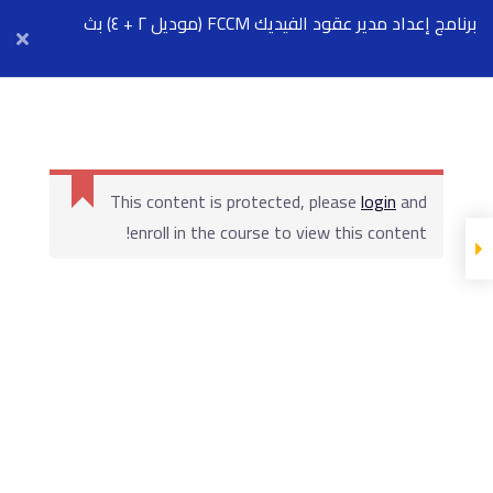
Arab Center for Arbitration
برنامج إعداد مدير عقود الفيديك FCCM (موديل ٢ + ٤) بث
مباشر ٧ سبتمبر
أول محاضرة مجانية
This content is protected, please
login
and
enroll in the course to view this content!
المحاضرة
المادة العليمة
Show more Sections