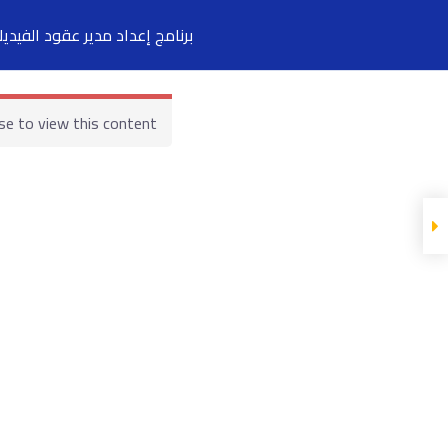
Arab Center for Arbitration
برنامج إعداد مدير عقود الفيديك FCCM (موديل ٢ + ٤) بث مباشر ٧ سب
الرئيسية
المحاضرين
se to view this content!
أول محاضرة مجانية
المحاضرة
المادة العليمة
Show more Sections