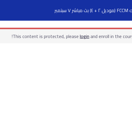
تمبر
الدورات التدريبية
الكتب
السجلات
ت
This content is protected, please
login
and enroll in the cour
ابقى على تواصل
5 شارع 278 – المعادي الجديدة – القاهرة –