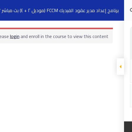
برنامج إعداد مدير عقود الفيديك FCCM (موديل ٢ + ٤) بث مباشر ٧ سبتمبر
الدورات التدريبية
الكتب
السجلات
ت
lease
login
and enroll in the course to view this content!
ابقى على تواصل
5 شارع 278 – المعادي الجديدة – القاهرة –