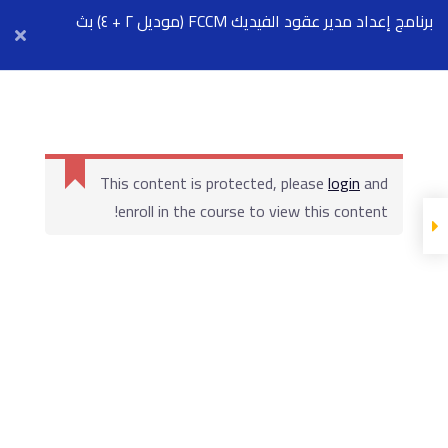
Arab Center for Arbitration
برنامج إعداد مدير عقود الفيديك FCCM (موديل ٢ + ٤) بث
مباشر ٧ سبتمبر
أول محاضرة مجانية
This content is protected, please
login
and
enroll in the course to view this content!
المحاضرة
المادة العليمة
Show more Sections