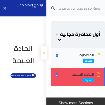
Arab Center for Arbitration
برنامج إعداد مدير
عقود الفيديك
FCCM (موديل ٢ +
أول محاضرة مجانية
٤) بث مباشر ٧
سبتمبر
المادة
المحاضرة
العليمة
المادة العليمة
Show more Sections