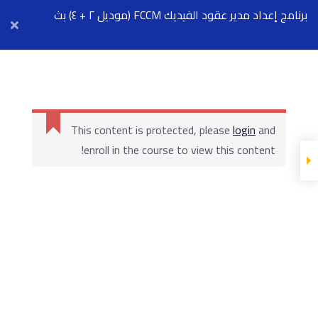
Arab Center for Arbitration
برنامج إعداد مدير عقود الفيديك FCCM (موديل ٢ + ٤) بث
مباشر ٧ سبتمبر
أول محاضرة مجانية
This content is protected, please
login
and
enroll in the course to view this content!
المحاضرة
المادة العليمة
Show more Sections