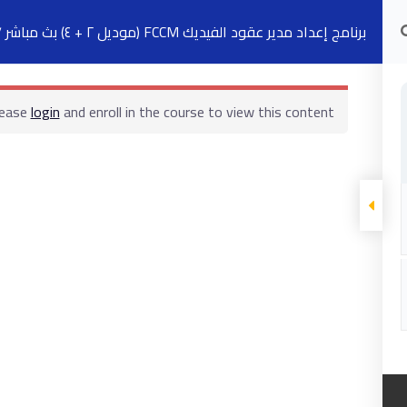
برنامج إعداد مدير عقود الفيديك FCCM (موديل ٢ + ٤) بث مباشر ٧ سبتمبر
الدورات التدريبية
الكتب
السجلات
ت
lease
login
and enroll in the course to view this content!
ابقى على تواصل
5 شارع 278 – المعادي الجديدة – القاهرة –