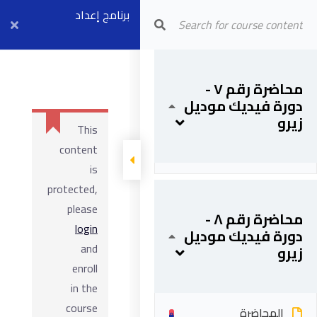
برنامج إعداد
Arab Center for Arbitration
المهندس
الاستشاري المعتمد
محاضرة رقم ٧ -
دورة فيديك موديل
لدي الفيديك
زيرو
This
(موديل زيرو)
content
المحاضرة
is
protected,
please
محاضرة رقم ٨ -
login
دورة فيديك موديل
and
زيرو
enroll
in the
course
المحاضرة