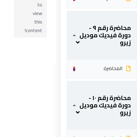
to
view
this
محاضرة رقم ٩ -
content!
دورة فيديك موديل
زيرو
المحاضرة
ابقى على تواصل
محاضرة رقم ١٠ -
5 شارع 278 – المعادي الجديدة – القاهرة – جمهورية مصر
دورة فيديك موديل
العربية
زيرو
201287888051+
info@acarea.com.eg