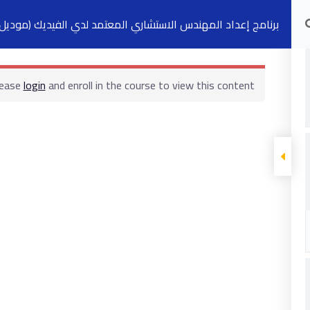
برنامج إعداد المهندس الاستشاري المعتمد لدي الفيديك (موديل ز
الدورات التدريبية
الكتب
السجلات
ت
lease
login
and enroll in the course to view this content!
ابقى على تواصل
5 شارع 278 – المعادي الجديدة – القاهرة –