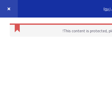
يرو)
واصل معنا
حسابي
This content is protected, p
روابط هامة