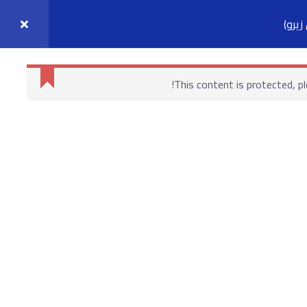
يرو)
واصل معنا
حسابي
This content is protected, p
روابط هامة