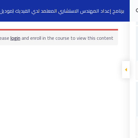
برنامج إعداد المهندس الاستشاري المعتمد لدي الفيديك (موديل ز
الدورات التدريبية
الكتب
السجلات
ت
lease
login
and enroll in the course to view this content!
ابقى على تواصل
5 شارع 278 – المعادي الجديدة – القاهرة –