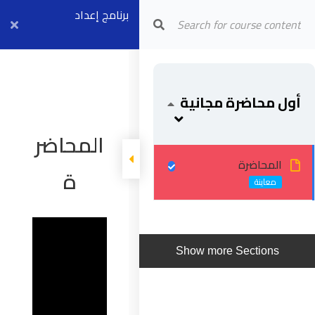
برنامج إعداد
Arab Center for Arbitration
المهندس
الاستشاري المعتمد
أول محاضرة مجانية
لدي الفيديك
(موديل زيرو)
المحاضر
المحاضرة
ة
Show more Sections