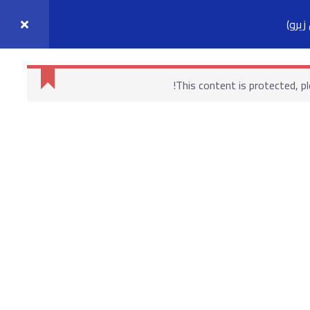
يرو)
واصل معنا
حسابي
This content is protected, p
روابط هامة