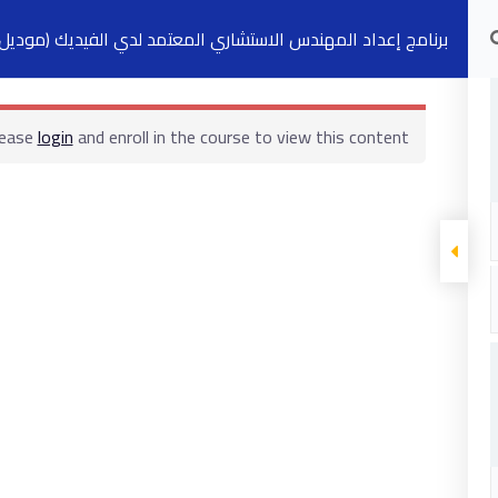
برنامج إعداد المهندس الاستشاري المعتمد لدي الفيديك (موديل ز
الدورات التدريبية
الكتب
السجلات
ت
lease
login
and enroll in the course to view this content!
ابقى على تواصل
5 شارع 278 – المعادي الجديدة – القاهرة –