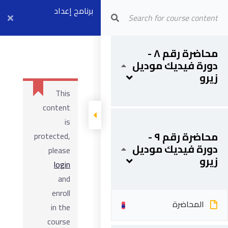
برنامج إعداد
Arab Center for Arbitration
المهندس
محاضرة رقم ٨ -
الاستشاري المعتمد
دورة فيديك موديل
لدي الفيديك
زيرو
المحاضرة
This
(موديل زيرو)
content
is
محاضرة رقم ٩ -
protected,
دورة فيديك موديل
please
زيرو
login
and
enroll
المحاضرة
in the
course