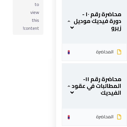
to
view
محاضرة رقم ١٠ -
دورة فيديك موديل
this
زيرو
content!
المحاضرة
ابقى على تواصل
محاضرة رقم ١١-
المطالبات في عقود
الفيديك
5 شارع 278 – المعادي الجديدة – القاهرة – جمهورية مصر
العربية
201287888051+
المحاضرة
info@acarea.com.eg