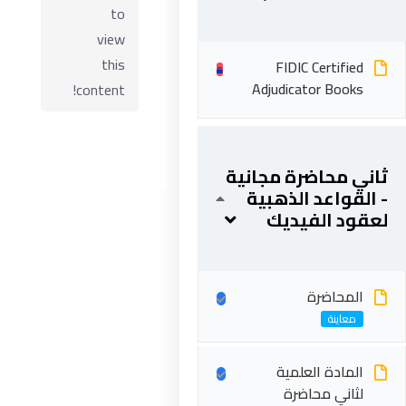
to
view
this
FIDIC Certified
Adjudicator Books
content!
ثاني محاضرة مجانية
- القواعد الذهبية
لعقود الفيديك
ابقى على تواصل
5 شارع 278 – المعادي الجديدة – القاهرة – جمهورية مصر
المحاضرة
العربية
201287888051+
المادة العلمية
info@acarea.com.eg
لثاني محاضرة