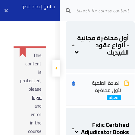
Arab Center for Arbitration
برنامج إعداد عضو
مجلس فض
النزاعات (موديل ٣)
أول محاضرة مجانية
- أنواع عقود
بث مباشر ٦ أبريل
الفيديك
This
المحاضرة
content
is
protected,
المادة العلمية
please
لأول محاضرة
login
and
enroll
in the
Fidic Certified
Adjudicator Books
course