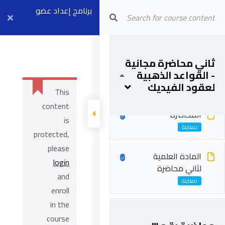
Arab Center for Arbitration
برنامج إعداد عضو
مجلس فض
النزاعات (موديل ٣)
ثاني محاضرة مجانية
- القواعد الذهبية
بث مباشر ٦ أبريل
لعقود الفيديك
This
content
المحاضرة
is
protected,
please
المادة العلمية
login
لثاني محاضرة
and
enroll
in the
course