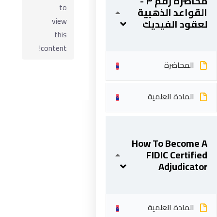
محاضرة رقم ٣ -
to
القواعد الذهبية
view
لعقود الفيديك
this
content!
المحاضرة
المادة العلمية
ابقى على تواصل
How To Become A
FIDIC Certified
5 شارع 278 – المعادي الجديدة – القاهرة – جمهورية مصر
Adjudicator
العربية
201287888051+
info@acarea.com.eg
المادة العلمية